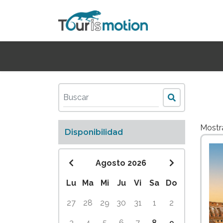
Most
Disponibilidad
Agosto 2026
Lu
Ma
Mi
Ju
Vi
Sa
Do
27
28
29
30
31
1
2
3
4
5
6
7
8
9