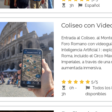
3h
Español
Coliseo con Vide
Entrada al Coliseo, al Monte
Foro Romano con videoguía
Inteligencia Artificial ) : ex
Roma, incluido el Circo Má
Imperiales, a través de una 
aumentada inmersiva.
5/5
0h -
Todos los
3h
disponibles