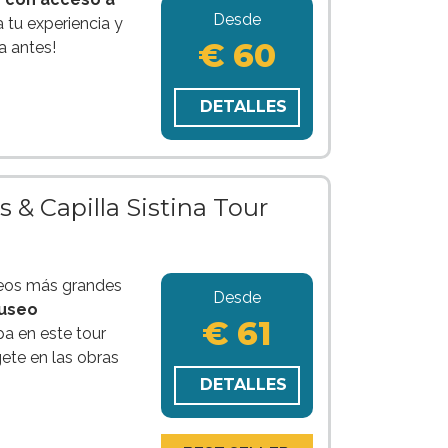
Desde
a tu experiencia y
€ 60
 antes!
DETALLES
 & Capilla Sistina Tour
seos más grandes
Desde
useo
€ 61
ipa en este tour
ete en las obras
DETALLES