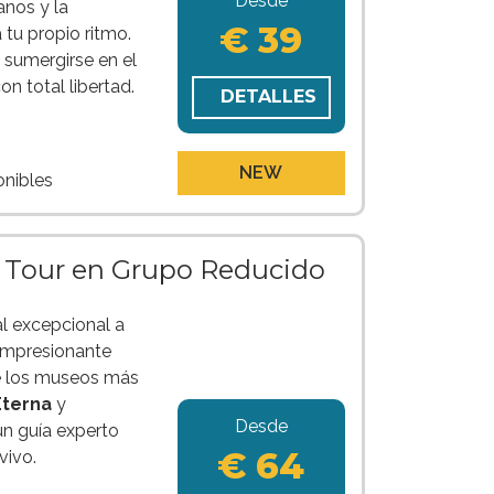
Desde
nos y la
€ 39
 tu propio ritmo.
n sumergirse en el
con total libertad.
DETALLES
NEW
onibles
e Tour en Grupo Reducido
al excepcional a
impresionante
e los museos más
Eterna
y
Desde
n guía experto
€ 64
vivo.