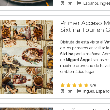
3h
Español, Inglé
Primer Acceso Mu
Sixtina Tour en 
Disfruta de esta visita al
Va
de los primeros en visitar l
Sixtina
por la mañana. Admi
de
Miguel Ángel
sin las mu
máximo provecho de tu visi
emblemático lugar!
5/5
3h
Inglés, Españo