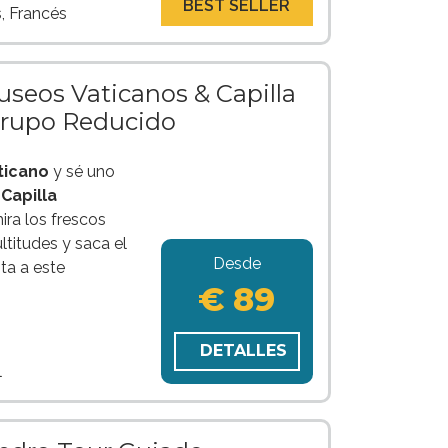
BEST SELLER
s, Francés
seos Vaticanos & Capilla
Grupo Reducido
ticano
y sé uno
a
Capilla
ra los frescos
ltitudes y saca el
Desde
ta a este
€ 89
DETALLES
l