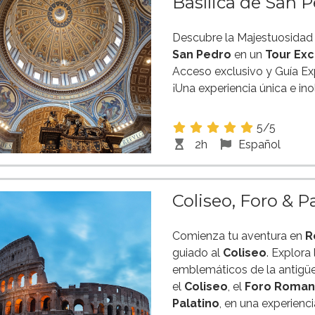
Basílica de San 
Descubre la Majestuosidad
San Pedro
en un
Tour Exc
Acceso exclusivo y Guía Ex
¡Una experiencia única e ino
5/5
2h
Español
Coliseo, Foro & 
Comienza tu aventura en
R
guiado al
Coliseo
. Explora
emblemáticos de la antig
el
Coliseo
, el
Foro Roma
Palatino
, en una experienc