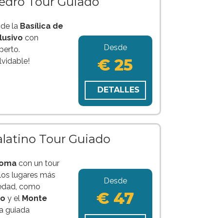
Pedro Tour Guiado
 de la
Basílica de
lusivo
con
Desde
perto.
€ 25
lvidable!
DETALLES
Palatino Tour Guiado
oma
con un tour
 los lugares más
Desde
üedad, como
€ 47
no
y el
Monte
ia guiada