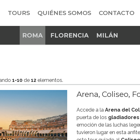
TOURS
QUIÉNES SOMOS
CONTACTO
ROMA
FLORENCIA
MILÁN
rando
1-10
de
12
elementos.
Arena, Coliseo, F
Accede a la
Arena del Col
puerta de los
gladiadore
emoción de las luchas lege
tuvieron lugar en esta anfite
este tour guiado al
Colise