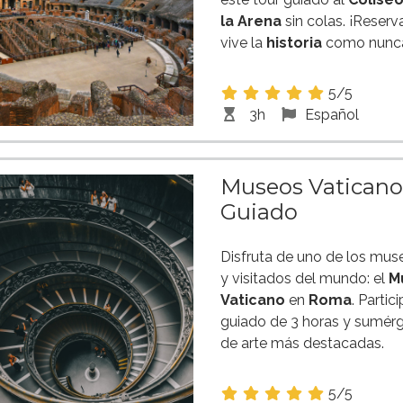
la Arena
sin colas. ¡Reserv
vive la
historia
como nunca
5/5
3h
Español
Museos Vaticanos
Guiado
Disfruta de uno de los mu
y visitados del mundo: el
M
Vaticano
en
Roma
. Partic
guiado de 3 horas y sumérg
de arte más destacadas.
5/5