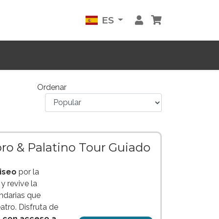
ES
Ordenar
oro & Palatino Tour Guiado
iseo
por la
s
y revive la
ndarias que
atro. Disfruta de
o con acceso a