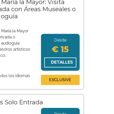
 María la Mayor: Visita
ada con Áreas Museales o
ioguía
a María la Mayor
rivada o
Desde
 audioguía:
€ 15
esoros artísticos
sco.
DETALLES
odos los idiomas
EXCLUSIVE
s Solo Entrada