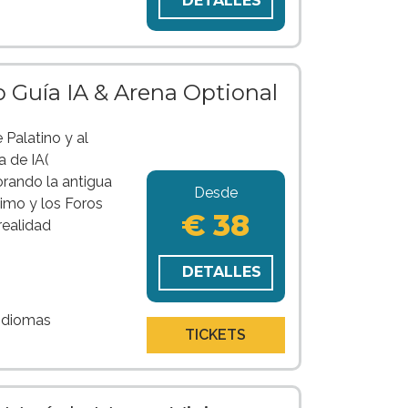
DETALLES
o Guía IA & Arena Optional
 Palatino y al
 de IA(
plorando la antigua
Desde
ximo y los Foros
€ 38
realidad
DETALLES
 idiomas
TICKETS