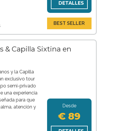
DETALLES
BEST SELLER
s
 & Capilla Sixtina en
nos y la Capilla
n exclusivo tour
upo semi-privado
e una experiencia
iseñada para que
Desde
calma, atención y
€ 89