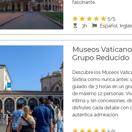
fascinante.
5/5
3h
Español, Inglé
Museos Vaticanos
Grupo Reducido
Descubre los Museos Vatica
Sixtina como nunca antes: u
guiado de 3 horas en un gr
de máximo 12 personas. Viv
íntima y sin concesiones, d
disfrutes cada detalle con 
auténtica admiración.
5/5