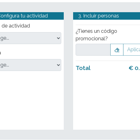
Configura tu actividad
3. Incluir personas
 de actividad
¿Tienes un código
promocional?
Aplic
a
Total
€
0