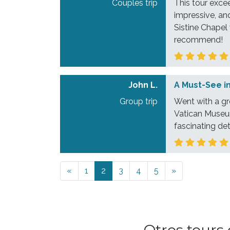
Couples trip
This tour exce
impressive, an
Sistine Chapel 
recommend!
John L.
A Must-See 
Group trip
Went with a gr
Vatican Museum
fascinating de
Previous
Next
«
1
2
3
4
5
»
Otros tours 