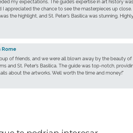
eded my expectations. The guide’s expertise in art history wa
d I appreciated the chance to see the masterpieces up close.
was the highlight, and St. Peter’s Basilica was stunning. Highl
in Rome
oup of friends, and we were all blown away by the beauty of
s and St. Peter’s Basilica. The guide was top-notch, providi
tails about the artworks. Well worth the time and money!"
que te podrian interesar