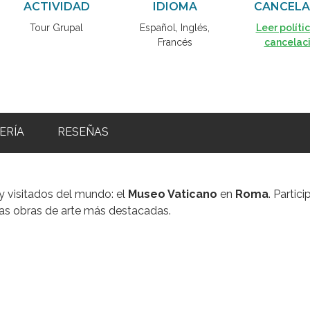
ACTIVIDAD
IDIOMA
CANCELA
Tour Grupal
Español, Inglés,
Leer políti
Francés
cancelac
ERÍA
RESEÑAS
y visitados del mundo: el
Museo Vaticano
en
Roma
. Partici
las obras de arte más destacadas.