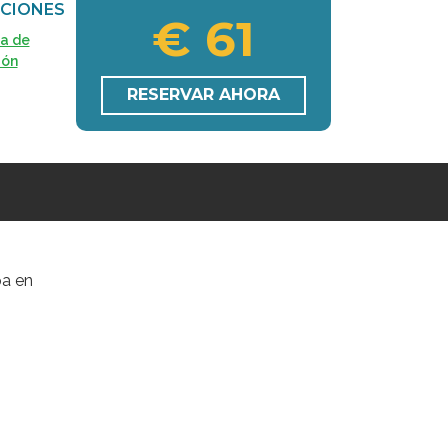
CIONES
€ 61
ca de
ión
RESERVAR AHORA
pa en