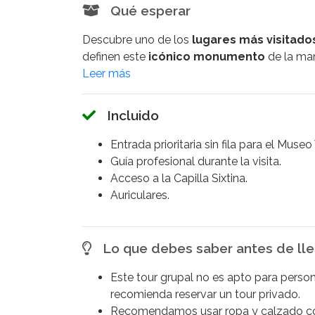
Qué esperar
Descubre uno de los
lugares más visitado
definen este
icónico monumento
de la ma
Comienza tu
tour
reuniéndote con nuestro p
experiencia íntima en un
grupo reducido
de
Explora el
Museo Vaticano
, hogar de una d
Incluido
innumerables
obras maestras
del
Renaci
través de la
Galería de Mapas
, las
Salas d
Entrada prioritaria sin fila para el Muse
fascinantes detrás de estas obras históricas.
Guía profesional durante la visita.
El
tour
concluirá con una visita a la
Capilla 
Acceso a la Capilla Sixtina.
de
Miguel Ángel
, que incluye la renombrada
Auriculares.
del
Alto Renacimiento
y te ofrecerá una
ex
Ahorra tiempo con una
entrada prioritaria
renombre mundial
.
Lo que debes saber antes de lle
Descubre las
obras maestras
de
Miguel Á
principales
atracciones de Roma
te espera
Este tour grupal no es apto para person
recomienda reservar un tour privado.
Recomendamos usar ropa y calzado 