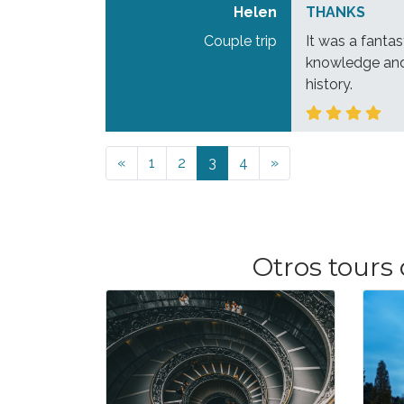
Helen
THANKS
Couple trip
It was a fantas
knowledge and 
history.
Previous
Next
«
1
2
3
4
»
Otros tours 