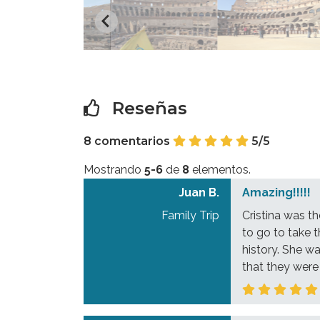
Reseñas
8 comentarios
5/5
Mostrando
5-6
de
8
elementos.
Juan B.
Amazing!!!!!
Family Trip
Cristina was th
to go to take 
history. She w
that they were f