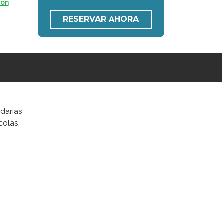
ión
RESERVAR AHORA
ndarias
colas.