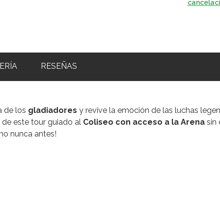
cancelac
ERÍA
RESEÑAS
a de los
gladiadores
y revive la emoción de las luchas lege
a de este tour guiado al
Coliseo con acceso a la Arena
sin 
o nunca antes!