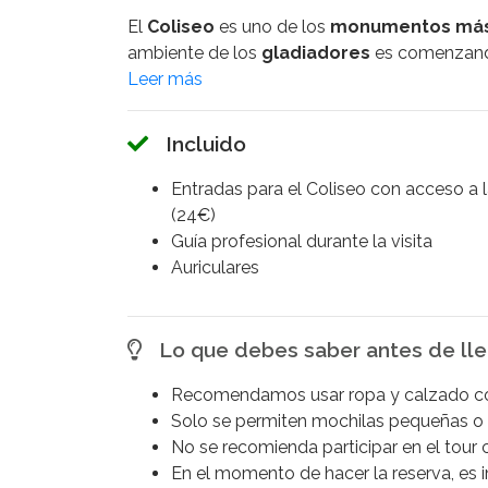
El
Coliseo
es uno de los
monumentos más 
ambiente de los
gladiadores
es comenzan
conexión directa con las
emociones
y
sens
lugar. Regresa al mundo del
Imperio Roma
fascinantes relatos sobre la vida cotidiana e
Incluido
Después de explorar el
Coliseo
, el tour con
Entradas para el Coliseo con acceso a 
podrás admirar una amplia variedad de
ruin
(24€)
vida
política
,
religiosa
y
comercial
de la
c
Guía profesional durante la visita
donde
senadores
debatían,
sacerdotes
ll
Auriculares
mercancías de todo el
imperio
.
El tour culmina en la majestuosa colina del
M
Lo que debes saber antes de lle
antiguos
emperadores
. En este lugar, exp
imperiales, que ofrecen un vistazo al lujoso 
Recomendamos usar ropa y calzado 
Además, la colina del
Palatino
brinda alguna
Solo se permiten mochilas pequeñas o
contemplar un impresionante paisaje mientra
No se recomienda participar en el tour 
Esta
completa visita guiada
te ofrece un
v
En el momento de hacer la reserva, es 