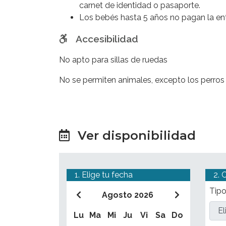
la
gloria de Roma
tal como era en su apog
carnet de identidad o pasaporte.
Los bebés hasta 5 años no pagan la entr
Accesibilidad
No apto para sillas de ruedas
No se permiten animales, excepto los perros 
Ver disponibilidad
1. Elige tu fecha
2. 
Tipo
Agosto 2026
Lu
Ma
Mi
Ju
Vi
Sa
Do