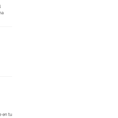
l
na
tico
irán
 Aquí
.
éndote
ar
e en tu