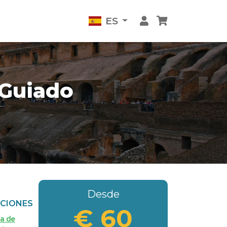
ES
 Guiado
Desde
CIONES
€ 60
ca de