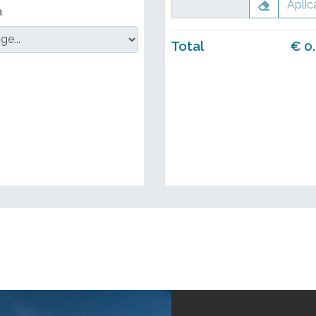
Aplic
a
Total
€
0