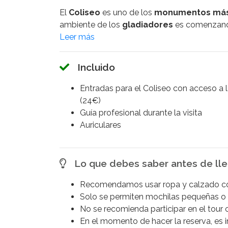
El
Coliseo
es uno de los
monumentos más 
ambiente de los
gladiadores
es comenzan
conexión directa con las
emociones
y
sens
lugar. Regresa al mundo del
Imperio Roma
fascinantes relatos sobre la vida cotidiana e
Incluido
Después de explorar el
Coliseo
, el tour con
Entradas para el Coliseo con acceso a 
podrás admirar una amplia variedad de
ruin
(24€)
vida
política
,
religiosa
y
comercial
de la
c
Guía profesional durante la visita
donde
senadores
debatían,
sacerdotes
ll
Auriculares
mercancías de todo el
imperio
.
El tour culmina en la majestuosa colina del
M
Lo que debes saber antes de lle
antiguos
emperadores
. En este lugar, exp
imperiales, que ofrecen un vistazo al lujoso 
Recomendamos usar ropa y calzado 
Además, la colina del
Palatino
brinda alguna
Solo se permiten mochilas pequeñas o
contemplar un impresionante paisaje mientra
No se recomienda participar en el tour 
Esta
completa visita guiada
te ofrece un
v
En el momento de hacer la reserva, es 