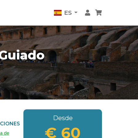
ES
 Guiado
Desde
CIONES
€ 60
ca de