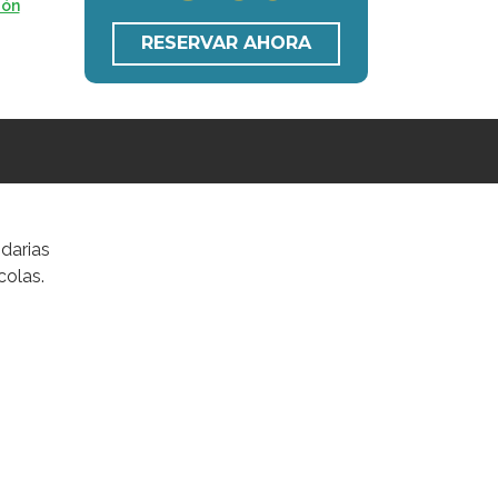
ión
RESERVAR AHORA
ndarias
colas.