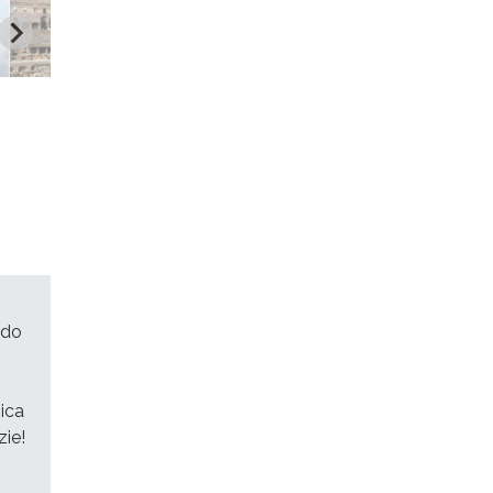
odo
ica
zie!