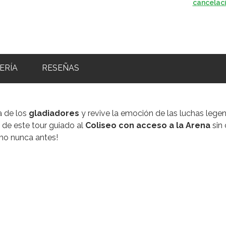
cancelac
ERÍA
RESEÑAS
a de los
gladiadores
y revive la emoción de las luchas lege
a de este tour guiado al
Coliseo con acceso a la Arena
sin 
o nunca antes!