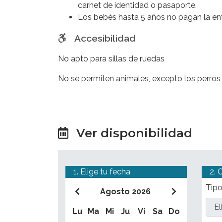
la
gloria de Roma
tal como era en su apog
carnet de identidad o pasaporte.
Los bebés hasta 5 años no pagan la entr
Accesibilidad
No apto para sillas de ruedas
No se permiten animales, excepto los perros 
Ver disponibilidad
1. Elige tu fecha
2. 
Tipo
Agosto 2026
Lu
Ma
Mi
Ju
Vi
Sa
Do