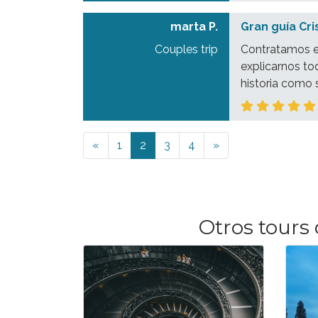
marta P.
Gran guía Cri
Couples trip
Contratamos es
explicarnos to
historia como s
Previous
Next
«
1
2
3
4
»
Otros tours 