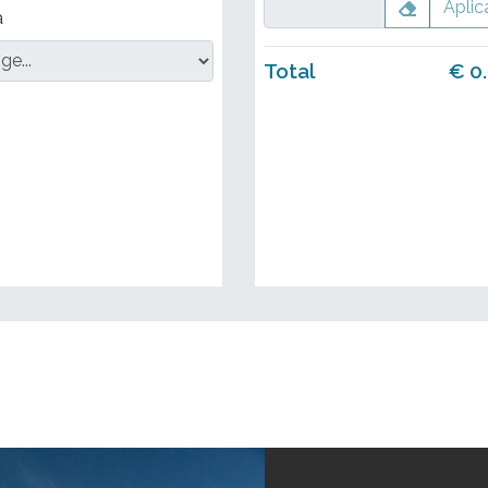
Aplic
a
Total
€
0